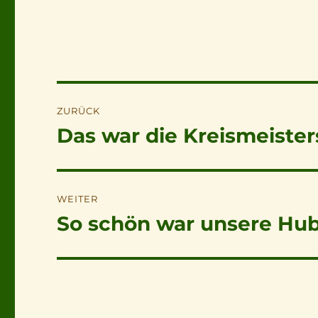
Beitragsnavigation
ZURÜCK
Das war die Kreismeister
Vorheriger
Beitrag:
WEITER
So schön war unsere Hu
Nächster
Beitrag: